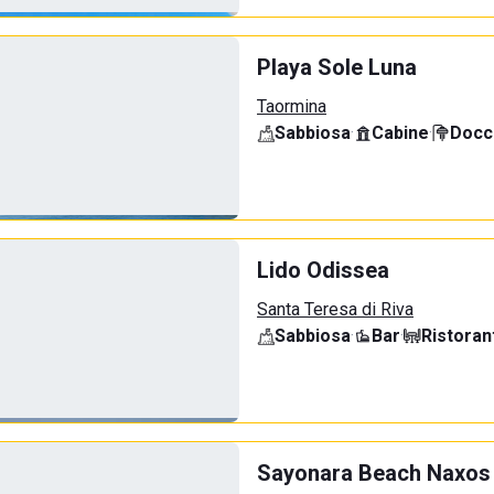
Playa Sole Luna
Taormina
Sabbiosa
·
Cabine
·
Docci
Lido Odissea
Santa Teresa di Riva
Sabbiosa
·
Bar
·
Ristoran
Sayonara Beach Naxos