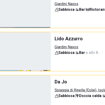
Giardini Naxos
Sabbiosa
·
Bar
·
Ristoran
Lido Azzurro
Giardini Naxos
Sabbiosa
·
Bar
·
e altri 8…
Da Jo
Spiaggia di Rinella (Eolie), Isol
Sabbiosa
·
Doccia calda
·