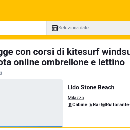
Seleziona date
gge con corsi di kitesurf winds
ta online ombrellone e lettino
ti
Lido Stone Beach
Milazzo
Cabine
·
Bar
·
Ristorante
·