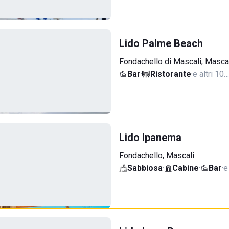
Lido Palme Beach
Fondachello di Mascali, Masca
Bar
·
Ristorante
·
e altri 10…
Lido Ipanema
Fondachello, Mascali
Sabbiosa
·
Cabine
·
Bar
·
e