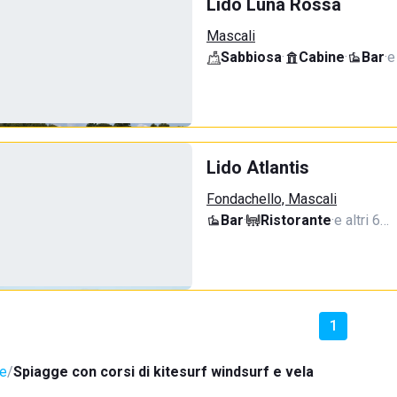
Lido Luna Rossa
Mascali
Sabbiosa
·
Cabine
·
Bar
·
e
Lido Atlantis
Fondachello, Mascali
Bar
·
Ristorante
·
e altri 6…
1
e
Spiagge con corsi di kitesurf windsurf e vela