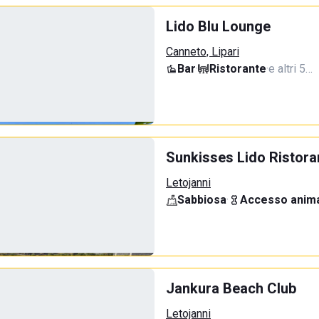
Lido Blu Lounge
Canneto, Lipari
Bar
·
Ristorante
·
e altri 5…
Sunkisses Lido Ristora
Letojanni
Sabbiosa
·
Accesso anima
Jankura Beach Club
Letojanni