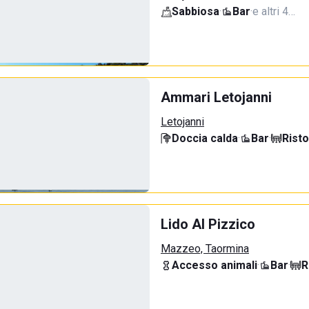
Sabbiosa
·
Bar
·
e altri 4…
Ammari Letojanni
Letojanni
Doccia calda
·
Bar
·
Rist
Lido Al Pizzico
Mazzeo, Taormina
Accesso animali
·
Bar
·
R