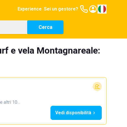
Experience
Sei un gestore?
Cerca
urf e vela Montagnareale:
e altri 10…
Vedi disponibilità