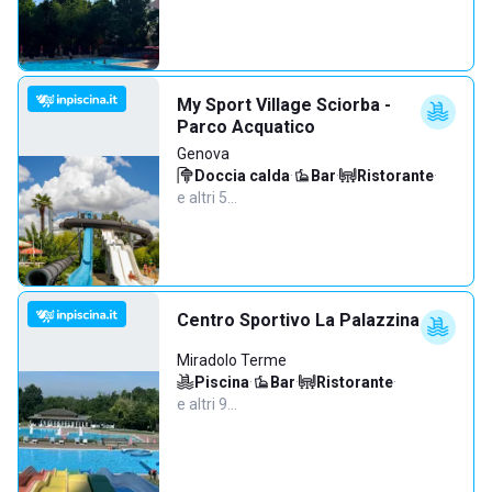
My Sport Village Sciorba -
Parco Acquatico
Genova
Doccia calda
·
Bar
·
Ristorante
·
e altri 5…
Centro Sportivo La Palazzina
Miradolo Terme
Piscina
·
Bar
·
Ristorante
·
e altri 9…