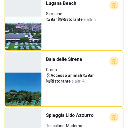
Lugana Beach
Sirmione
Bar
·
Ristorante
·
e altri 3…
Baia delle Sirene
Garda
Accesso animali
·
Bar
·
Ristorante
·
e altri 4…
Spiaggia Lido Azzurro
Toscolano-Maderno