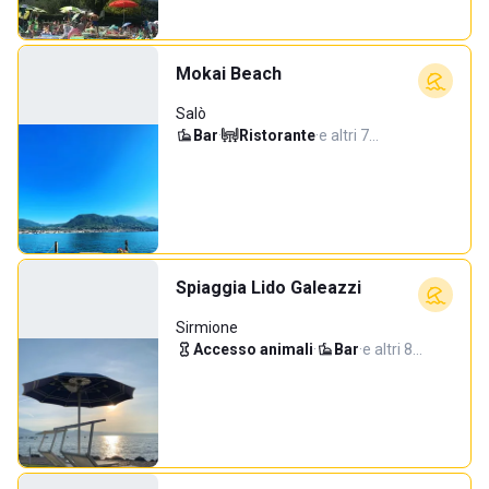
Mokai Beach
Salò
Bar
·
Ristorante
·
e altri 7…
Spiaggia Lido Galeazzi
Sirmione
Accesso animali
·
Bar
·
e altri 8…