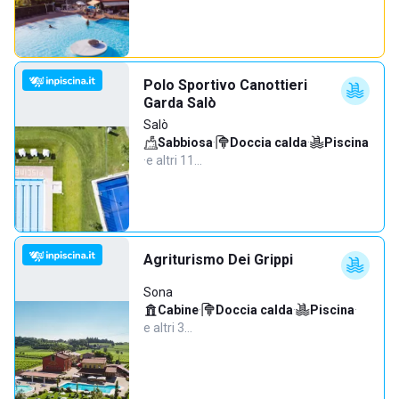
Polo Sportivo Canottieri
Garda Salò
Salò
Sabbiosa
·
Doccia calda
·
Piscina
·
e altri 11…
Agriturismo Dei Grippi
Sona
Cabine
·
Doccia calda
·
Piscina
·
e altri 3…