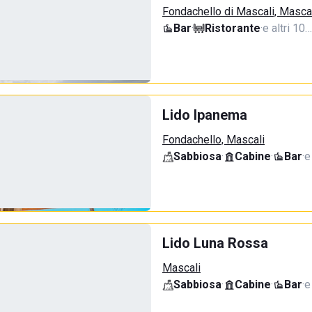
Fondachello di Mascali, Masca
Bar
·
Ristorante
·
e altri 10…
Lido Ipanema
Fondachello, Mascali
Sabbiosa
·
Cabine
·
Bar
·
e
Lido Luna Rossa
Mascali
Sabbiosa
·
Cabine
·
Bar
·
e