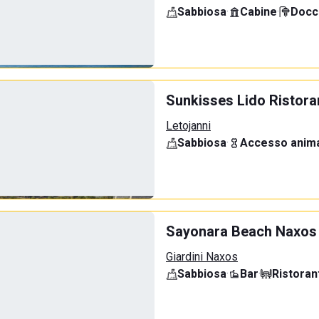
Sabbiosa
·
Cabine
·
Docci
Sunkisses Lido Ristora
Letojanni
Sabbiosa
·
Accesso anima
Sayonara Beach Naxos
Giardini Naxos
Sabbiosa
·
Bar
·
Ristoran