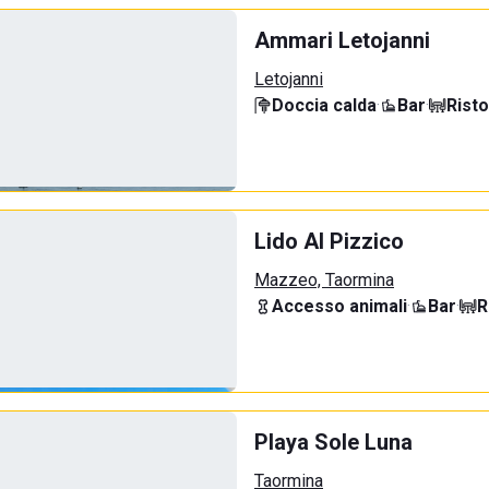
Ammari Letojanni
Letojanni
Doccia calda
·
Bar
·
Rist
Lido Al Pizzico
Mazzeo, Taormina
Accesso animali
·
Bar
·
R
Playa Sole Luna
Taormina