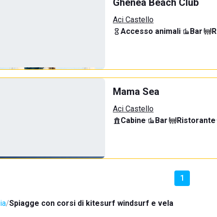
Ghenea Beach Club
Aci Castello
Accesso animali
·
Bar
·
R
Mama Sea
Aci Castello
Cabine
·
Bar
·
Ristorante
·
1
ia
Spiagge con corsi di kitesurf windsurf e vela