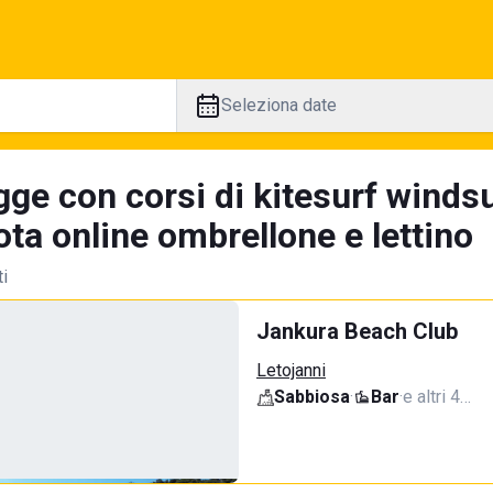
Seleziona date
ge con corsi di kitesurf windsu
ta online ombrellone e lettino
ti
Jankura Beach Club
Letojanni
Sabbiosa
·
Bar
·
e altri 4…