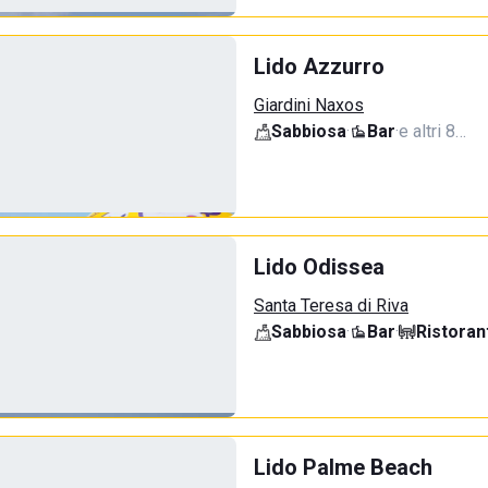
Lido Azzurro
Giardini Naxos
Sabbiosa
·
Bar
·
e altri 8…
Lido Odissea
Santa Teresa di Riva
Sabbiosa
·
Bar
·
Ristoran
Lido Palme Beach