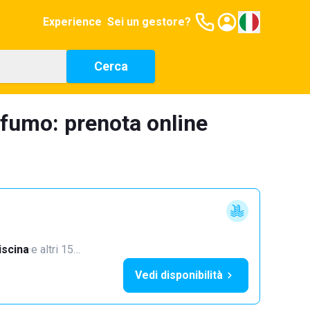
Experience
Sei un gestore?
Cerca
nfumo: prenota online
iscina
·
e altri 15…
Vedi disponibilità