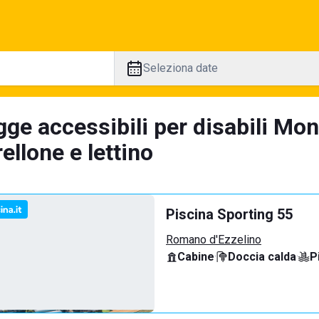
Seleziona date
gge accessibili per disabili Mo
llone e lettino
Piscina Sporting 55
Romano d'Ezzelino
Cabine
·
Doccia calda
·
P