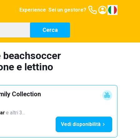
Experience
Sei un gestore?
Cerca
e beachsoccer
ne e lettino
mily Collection
ar
·
e altri 3…
Vedi disponibilità