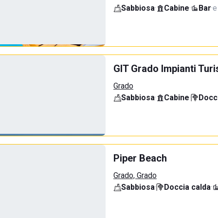
Sabbiosa
·
Cabine
·
Bar
·
e
GIT Grado Impianti Turi
Grado
Sabbiosa
·
Cabine
·
Docci
Piper Beach
Grado, Grado
Sabbiosa
·
Doccia calda
·