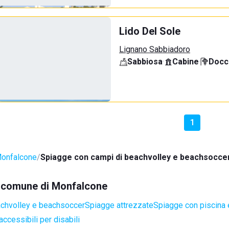
Lido Del Sole
Lignano Sabbiadoro
Sabbiosa
·
Cabine
·
Docci
1
onfalcone
Spiagge con campi di beachvolley e beachsocce
el comune di Monfalcone
achvolley e beachsoccer
Spiagge attrezzate
Spiagge con piscina 
ccessibili per disabili