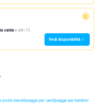
a calda
·
e altri 13…
Vedi disponibilità
r
e posto barca
Spiagge per cani
Spiagge per bambini