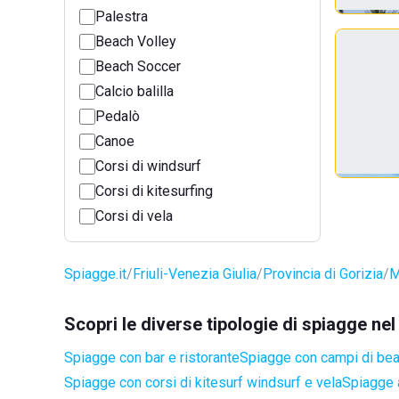
Palestra
Beach Volley
Beach Soccer
Calcio balilla
Pedalò
Canoe
Corsi di windsurf
Corsi di kitesurfing
Corsi di vela
Spiagge.it
Friuli-Venezia Giulia
Provincia di Gorizia
M
Scopri le diverse tipologie di spiagge n
Spiagge con bar e ristorante
Spiagge con campi di be
Spiagge con corsi di kitesurf windsurf e vela
Spiagge a