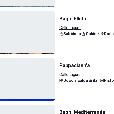
Bagni Ellida
Celle Ligure
Sabbiosa
·
Cabine
·
Docci
Pappaciann'a
Celle Ligure
Doccia calda
·
Bar
·
Rist
Bagni Mediterranée