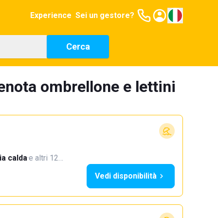
Experience
Sei un gestore?
Cerca
enota ombrellone e lettini
a calda
·
e altri 12…
Vedi disponibilità