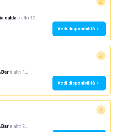
a calda
·
e altri 10…
Vedi disponibilità
Bar
·
e altri 1…
Vedi disponibilità
Bar
·
e altri 2…