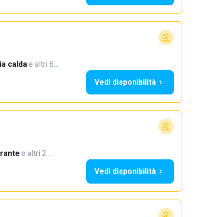
a calda
·
e altri 6…
Vedi disponibilità
orante
·
e altri 2…
Vedi disponibilità