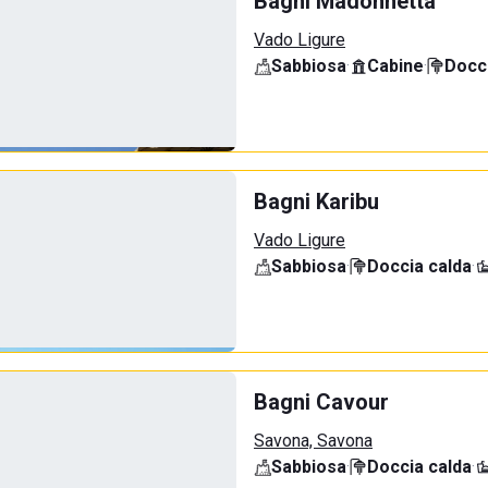
Bagni Madonnetta
Vado Ligure
Sabbiosa
·
Cabine
·
Docci
Bagni Karibu
Vado Ligure
Sabbiosa
·
Doccia calda
·
Bagni Cavour
Savona, Savona
Sabbiosa
·
Doccia calda
·