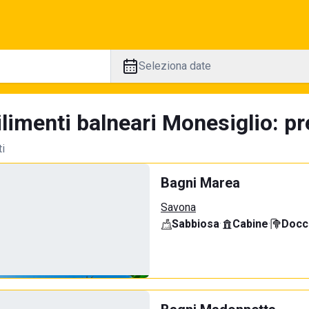
Seleziona date
limenti balneari Monesiglio: pr
ti
Bagni Marea
Savona
Sabbiosa
·
Cabine
·
Docci