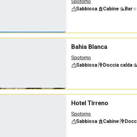
Spotorno
Sabbiosa
·
Cabine
·
Bar
·
e
Bahia Blanca
Spotorno
Sabbiosa
·
Doccia calda
·
Hotel Tirreno
Spotorno
Sabbiosa
·
Cabine
·
Docci