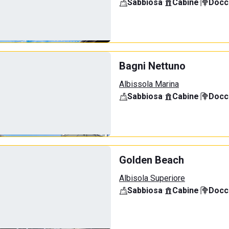
Sabbiosa
·
Cabine
·
Docci
Bagni Nettuno
Albissola Marina
Sabbiosa
·
Cabine
·
Docci
Golden Beach
Albisola Superiore
Sabbiosa
·
Cabine
·
Docci