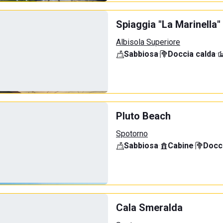
Spiaggia "La Marinella"
Albisola Superiore
Sabbiosa
·
Doccia calda
·
Pluto Beach
Spotorno
Sabbiosa
·
Cabine
·
Docci
Cala Smeralda