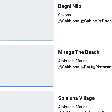
Bagni Nilo
Savona
Sabbiosa
·
Cabine
·
Docci
Mirage The Beach
Albissola Marina
Sabbiosa
·
Bar
·
Ristoran
Soleluna Village
Albissola Marina