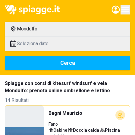
Mondolfo
Seleziona date
Cerca
Spiagge con corsi di kitesurf windsurf e vela
Mondolfo: prenota online ombrellone e lettino
14 Risultati
Bagni Maurizio
Fano
Cabine
·
Doccia calda
·
Piscina
·