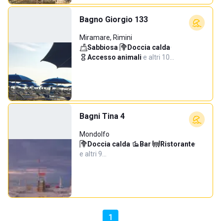
Bagno Giorgio 133
Miramare, Rimini
Sabbiosa
·
Doccia calda
·
Accesso animali
·
e altri 10…
Bagni Tina 4
Mondolfo
Doccia calda
·
Bar
·
Ristorante
·
e altri 9…
1