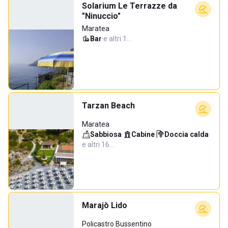
Solarium Le Terrazze da
"Ninuccio"
Maratea
Bar
·
e altri 1…
Tarzan Beach
Maratea
Sabbiosa
·
Cabine
·
Doccia calda
·
e altri 16…
Marajò Lido
Policastro Bussentino