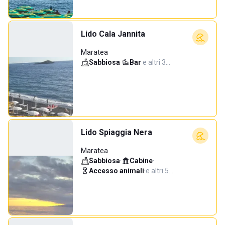
Lido Cala Jannita
Maratea
Sabbiosa
·
Bar
·
e altri 3…
Lido Spiaggia Nera
Maratea
Sabbiosa
·
Cabine
·
Accesso animali
·
e altri 5…