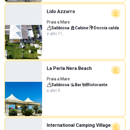
Lido Azzurro
Praia a Mare
Sabbiosa
·
Cabine
·
Doccia calda
·
e altri 11…
La Perla Nera Beach
Praia a Mare
Sabbiosa
·
Bar
·
Ristorante
·
e altri 9…
International Camping Village