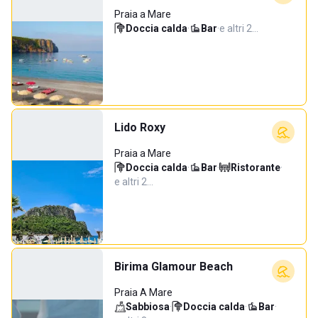
Praia a Mare
Doccia calda
·
Bar
·
e altri 2…
Lido Roxy
Praia a Mare
Doccia calda
·
Bar
·
Ristorante
·
e altri 2…
Birima Glamour Beach
Praia A Mare
Sabbiosa
·
Doccia calda
·
Bar
·