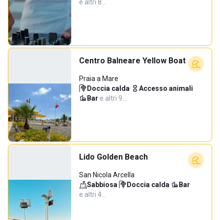
e altri 8…
Centro Balneare Yellow Boat
Praia a Mare
Doccia calda
·
Accesso animali
·
Bar
·
e altri 9…
Lido Golden Beach
San Nicola Arcella
Sabbiosa
·
Doccia calda
·
Bar
·
e altri 4…