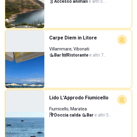
Accesso animali
·
e altri 5…
Carpe Diem in Litore
Villammare, Vibonati
Bar
·
Ristorante
·
e altri 7…
Lido L'Approdo Fiumicello
Fiumicello, Maratea
Doccia calda
·
Bar
·
e altri 5…