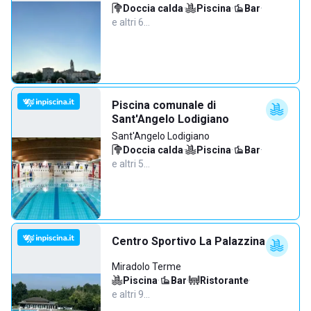
Doccia calda
·
Piscina
·
Bar
·
e altri 6…
Piscina comunale di
Sant'Angelo Lodigiano
Sant'Angelo Lodigiano
Doccia calda
·
Piscina
·
Bar
·
e altri 5…
Centro Sportivo La Palazzina
Miradolo Terme
Piscina
·
Bar
·
Ristorante
·
e altri 9…