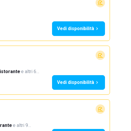
Vedi disponibilità
istorante
·
e altri 6…
Vedi disponibilità
orante
·
e altri 9…