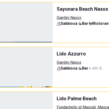
Sayonara Beach Naxos
Giardini Naxos
Sabbiosa
·
Bar
·
Ristoran
Lido Azzurro
Giardini Naxos
Sabbiosa
·
Bar
·
e altri 8…
Lido Palme Beach
Fondachello di Mascali, Masca