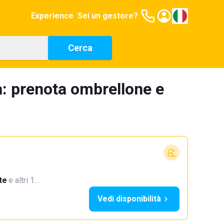
Experience
Sei un gestore?
Cerca
a: prenota ombrellone e
te
·
e altri 1…
Vedi disponibilità