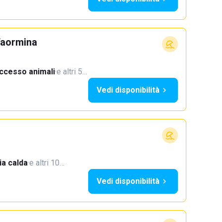
Taormina
ccesso animali
·
e altri 5…
Vedi disponibilità
a calda
·
e altri 10…
Vedi disponibilità