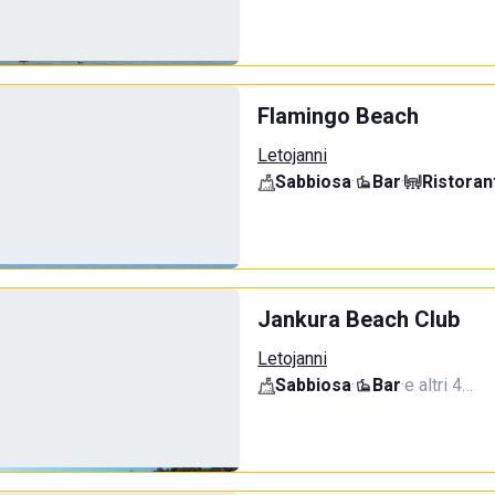
Flamingo Beach
Letojanni
Sabbiosa
·
Bar
·
Ristoran
Jankura Beach Club
Letojanni
Sabbiosa
·
Bar
·
e altri 4…