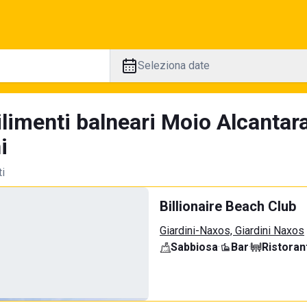
Seleziona date
ilimenti balneari Moio Alcantar
i
ti
Billionaire Beach Club
Giardini-Naxos, Giardini Naxos
Sabbiosa
·
Bar
·
Ristoran