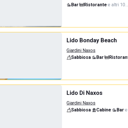
Bar
·
Ristorante
·
e altri 10…
Lido Bonday Beach
Giardini Naxos
Sabbiosa
·
Bar
·
Ristoran
Lido Di Naxos
Giardini Naxos
Sabbiosa
·
Cabine
·
Bar
·
e