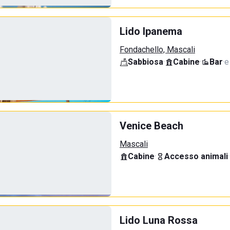
Lido Ipanema
Fondachello, Mascali
Sabbiosa
·
Cabine
·
Bar
·
e
Venice Beach
Mascali
Cabine
·
Accesso animali
·
Lido Luna Rossa