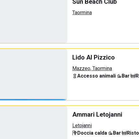
Sun Beach Club
Taormina
Lido Al Pizzico
Mazzeo, Taormina
Accesso animali
·
Bar
·
R
Ammari Letojanni
Letojanni
Doccia calda
·
Bar
·
Rist