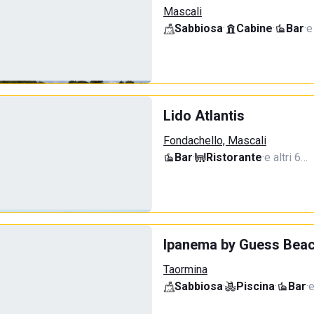
Mascali
Sabbiosa
·
Cabine
·
Bar
·
e
Lido Atlantis
Fondachello, Mascali
Bar
·
Ristorante
·
e altri 6…
Ipanema by Guess Beac
Taormina
Sabbiosa
·
Piscina
·
Bar
·
e