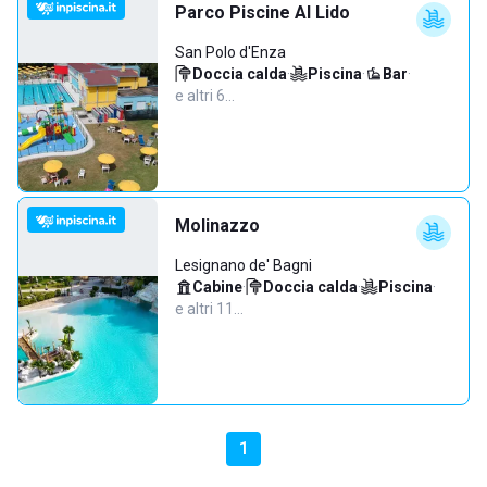
Parco Piscine Al Lido
San Polo d'Enza
Doccia calda
·
Piscina
·
Bar
·
e altri 6…
Molinazzo
Lesignano de' Bagni
Cabine
·
Doccia calda
·
Piscina
·
e altri 11…
1