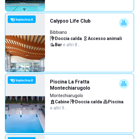
Calypso Life Club
Bibbiano
Doccia calda
·
Accesso animali
·
Bar
·
e altri 8…
Piscina La Fratta
Montechiarugolo
Montechiarugolo
Cabine
·
Doccia calda
·
Piscina
·
e altri 9…