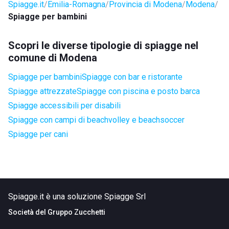
Spiagge.it
Emilia-Romagna
Provincia di Modena
Modena
Spiagge per bambini
Scopri le diverse tipologie di spiagge nel
comune di Modena
Spiagge per bambini
Spiagge con bar e ristorante
Spiagge attrezzate
Spiagge con piscina e posto barca
Spiagge accessibili per disabili
Spiagge con campi di beachvolley e beachsoccer
Spiagge per cani
Spiagge.it è una soluzione Spiagge Srl
Società del
Gruppo Zucchetti