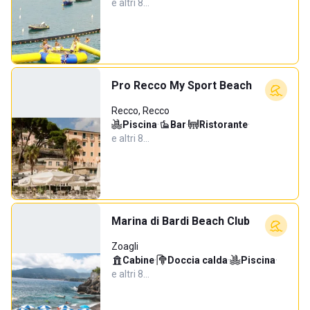
e altri 8…
Pro Recco My Sport Beach
Recco, Recco
Piscina
·
Bar
·
Ristorante
·
e altri 8…
Marina di Bardi Beach Club
Zoagli
Cabine
·
Doccia calda
·
Piscina
·
e altri 8…