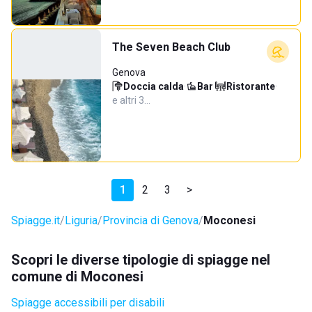
The Seven Beach Club
Genova
Doccia calda
·
Bar
·
Ristorante
·
e altri 3…
1
2
3
>
Spiagge.it
Liguria
Provincia di Genova
Moconesi
Scopri le diverse tipologie di spiagge nel
comune di Moconesi
Spiagge accessibili per disabili