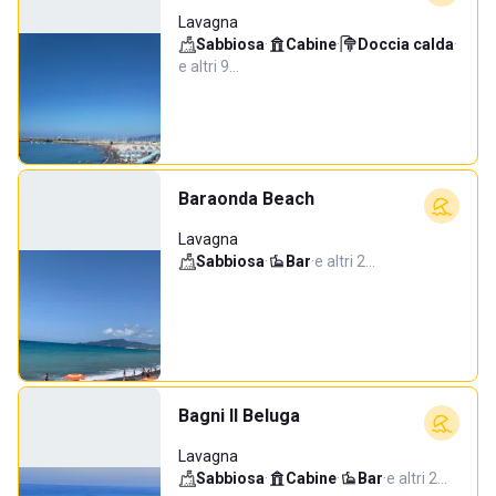
Lavagna
Sabbiosa
·
Cabine
·
Doccia calda
·
e altri 9…
Baraonda Beach
Lavagna
Sabbiosa
·
Bar
·
e altri 2…
Bagni Il Beluga
Lavagna
Sabbiosa
·
Cabine
·
Bar
·
e altri 2…