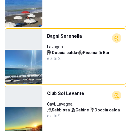
Bagni Serenella
Lavagna
Doccia calda
·
Piscina
·
Bar
·
e altri 2…
Club Sol Levante
Cavi, Lavagna
Sabbiosa
·
Cabine
·
Doccia calda
·
e altri 9…