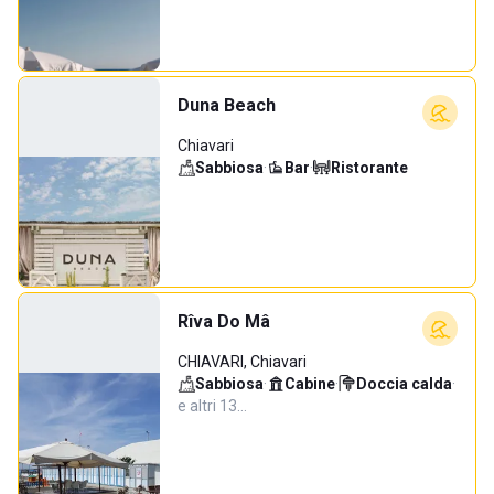
Duna Beach
Chiavari
Sabbiosa
·
Bar
·
Ristorante
Rîva Do Mâ
CHIAVARI, Chiavari
Sabbiosa
·
Cabine
·
Doccia calda
·
e altri 13…