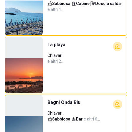
Sabbiosa
·
Cabine
·
Doccia calda
·
e altri 4…
La playa
Chiavari
e altri 2…
Bagni Onda Blu
Chiavari
Sabbiosa
·
Bar
·
e altri 6…