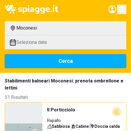
Moconesi
Seleziona date
Cerca
Stabilimenti balneari Moconesi: prenota ombrellone e
lettini
51 Risultati
Il Porticciolo
Rapallo
Sabbiosa
·
Cabine
·
Doccia calda
·