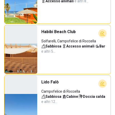
Accesso animali
·
e altri 8…
Habibi Beach Club
Solfarelli, Campofelice di Roccella
Sabbiosa
·
Accesso animali
·
Bar
·
e altri 5…
Lido Falò
Campofelice di Roccella
Sabbiosa
·
Cabine
·
Doccia calda
·
e altri 12…