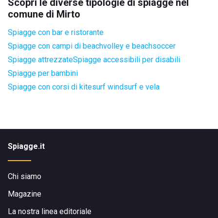
Scopri le diverse tipologie di spiagge nel
comune di Mirto
Spiagge con bar e ristorante
Spiagge con campi di beachvolley e beachsoccer
Spiagge attrezzate
Spiagge accessibili per disabili
Spiagge per bambini
Spiagge con corsi di kitesurf windsurf e vela
Spiagge.it
Chi siamo
Magazine
La nostra linea editoriale