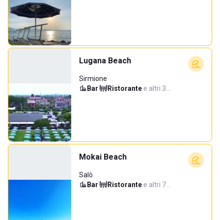
Lugana Beach
Sirmione
Bar
·
Ristorante
·
e altri 3…
Mokai Beach
Salò
Bar
·
Ristorante
·
e altri 7…