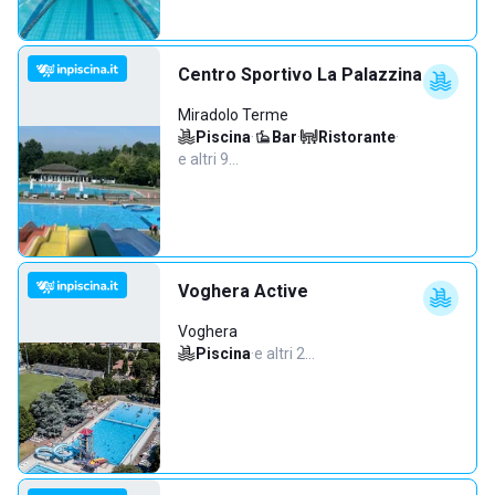
Centro Sportivo La Palazzina
Miradolo Terme
Piscina
·
Bar
·
Ristorante
·
e altri 9…
Voghera Active
Voghera
Piscina
·
e altri 2…