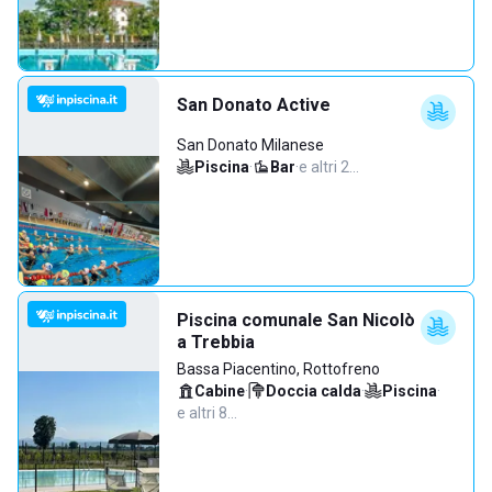
San Donato Active
San Donato Milanese
Piscina
·
Bar
·
e altri 2…
Piscina comunale San Nicolò
a Trebbia
Bassa Piacentino, Rottofreno
Cabine
·
Doccia calda
·
Piscina
·
e altri 8…