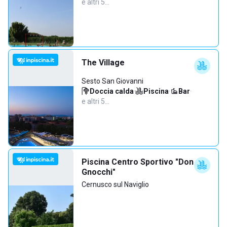
e altri 5…
The Village
Sesto San Giovanni
Doccia calda
·
Piscina
·
Bar
·
e altri 5…
Piscina Centro Sportivo "Don
Gnocchi"
Cernusco sul Naviglio