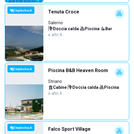
Tenuta Croce
Salerno
Doccia calda
·
Piscina
·
Bar
·
e altri 4…
Piscina B&B Heaven Room
Striano
Cabine
·
Doccia calda
·
Piscina
·
e altri 4…
Falco Sport Village