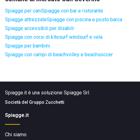
Spiagge per cani
Spiagge con bar e ristorante
Spiagge attrezzate
Spiagge con piscina e posto barca
Spiagge accessibili per disabili
Spiagge con corsi di kitesurf windsurf e vela
Spiagge per bambini
Spiagge con campi di beachvolley e beachsoccer
Spiagge.it è una soluzione Spiagge Srl
Società del
Gruppo Zucchetti
Spiagge.it
Chi siamo