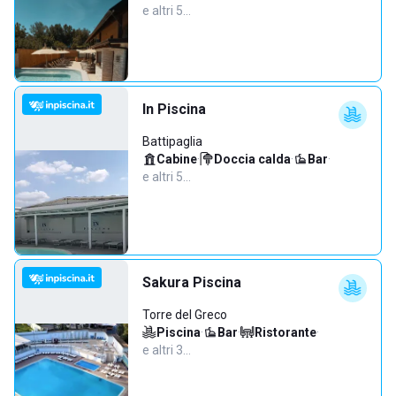
e altri 5…
In Piscina
Battipaglia
Cabine
·
Doccia calda
·
Bar
·
e altri 5…
Sakura Piscina
Torre del Greco
Piscina
·
Bar
·
Ristorante
·
e altri 3…