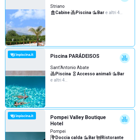
Striano
Cabine
·
Piscina
·
Bar
·
e altri 4…
Piscina PARÁDEISOS
Sant'Antonio Abate
Piscina
·
Accesso animali
·
Bar
·
e altri 4…
Pompei Valley Boutique
Hotel
Pompei
Doccia calda
·
Bar
·
Ristorante
·