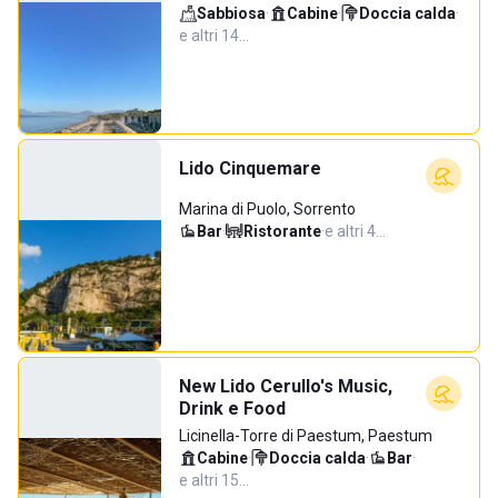
Sabbiosa
·
Cabine
·
Doccia calda
·
e altri 14…
Lido Cinquemare
Marina di Puolo, Sorrento
Bar
·
Ristorante
·
e altri 4…
New Lido Cerullo's Music,
Drink e Food
Licinella-Torre di Paestum, Paestum
Cabine
·
Doccia calda
·
Bar
·
e altri 15…