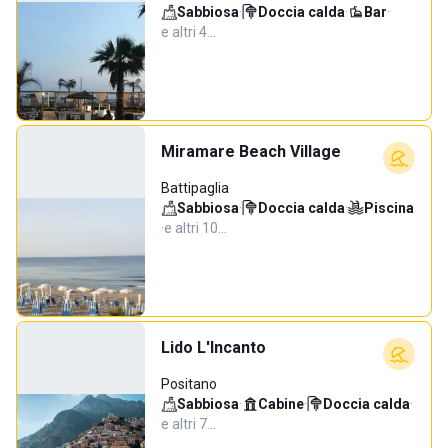
Sabbiosa
·
Doccia calda
·
Bar
·
e altri 4…
Miramare Beach Village
Battipaglia
Sabbiosa
·
Doccia calda
·
Piscina
·
e altri 10…
Lido L'Incanto
Positano
Sabbiosa
·
Cabine
·
Doccia calda
·
e altri 7…