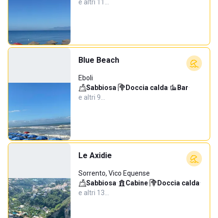
e altri 11…
Blue Beach
Eboli
Sabbiosa
·
Doccia calda
·
Bar
·
e altri 9…
Le Axidie
Sorrento, Vico Equense
Sabbiosa
·
Cabine
·
Doccia calda
·
e altri 13…