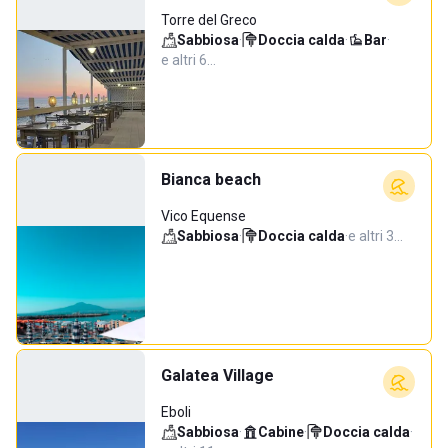
Torre del Greco
Sabbiosa
·
Doccia calda
·
Bar
·
e altri 6…
Bianca beach
Vico Equense
Sabbiosa
·
Doccia calda
·
e altri 3…
Galatea Village
Eboli
Sabbiosa
·
Cabine
·
Doccia calda
·