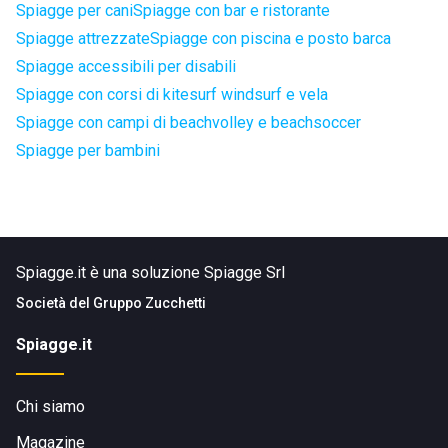
Spiagge per cani
Spiagge con bar e ristorante
Spiagge attrezzate
Spiagge con piscina e posto barca
Spiagge accessibili per disabili
Spiagge con corsi di kitesurf windsurf e vela
Spiagge con campi di beachvolley e beachsoccer
Spiagge per bambini
Spiagge.it è una soluzione Spiagge Srl
Società del
Gruppo Zucchetti
Spiagge.it
Chi siamo
Magazine