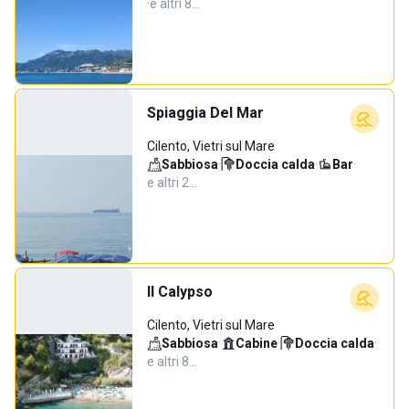
·
e altri 8…
Spiaggia Del Mar
Cilento, Vietri sul Mare
Sabbiosa
·
Doccia calda
·
Bar
·
e altri 2…
Il Calypso
Cilento, Vietri sul Mare
Sabbiosa
·
Cabine
·
Doccia calda
·
e altri 8…