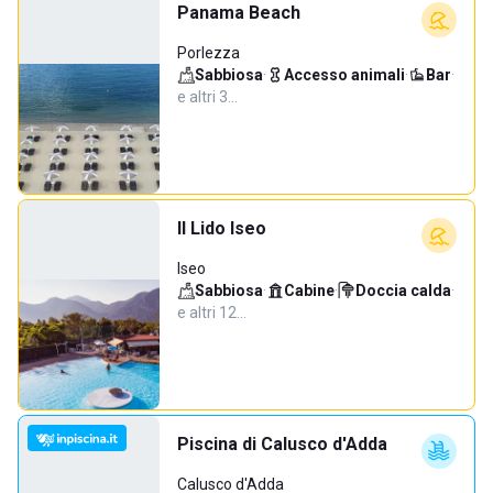
Panama Beach
Porlezza
Sabbiosa
·
Accesso animali
·
Bar
·
e altri 3…
Il Lido Iseo
Iseo
Sabbiosa
·
Cabine
·
Doccia calda
·
e altri 12…
Piscina di Calusco d'Adda
Calusco d'Adda