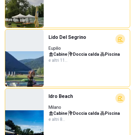
Lido Del Segrino
Eupilio
Cabine
·
Doccia calda
·
Piscina
·
e altri 11…
Idro Beach
Milano
Cabine
·
Doccia calda
·
Piscina
·
e altri 8…