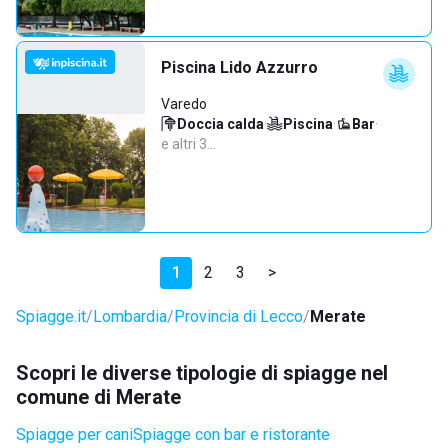
Piscina Lido Azzurro
Varedo
Doccia calda
·
Piscina
·
Bar
·
e altri 3…
1
2
3
>
Spiagge.it
Lombardia
Provincia di Lecco
Merate
Scopri le diverse tipologie di spiagge nel
comune di Merate
Spiagge per cani
Spiagge con bar e ristorante