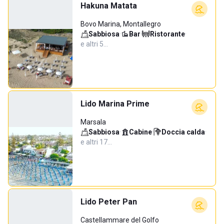
Hakuna Matata
Bovo Marina, Montallegro
Sabbiosa
·
Bar
·
Ristorante
·
e altri 5…
Lido Marina Prime
Marsala
Sabbiosa
·
Cabine
·
Doccia calda
·
e altri 17…
Lido Peter Pan
Castellammare del Golfo