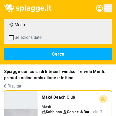
Menfi
Seleziona date
Cerca
Spiagge con corsi di kitesurf windsurf e vela Menfi:
prenota online ombrellone e lettino
8 Risultati
Maká Beach Club
Menfi
Sabbiosa
·
Cabine
·
Bar
·
e altri 7…