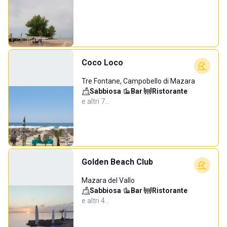
Coco Loco
Tre Fontane, Campobello di Mazara
Sabbiosa
·
Bar
·
Ristorante
·
e altri 7…
Golden Beach Club
Mazara del Vallo
Sabbiosa
·
Bar
·
Ristorante
·
e altri 4…