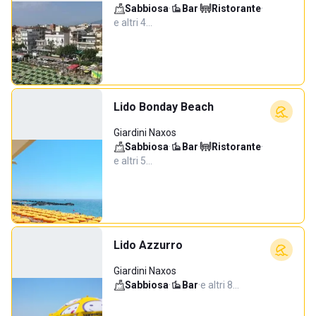
Sabbiosa
·
Bar
·
Ristorante
·
e altri 4…
Lido Bonday Beach
Giardini Naxos
Sabbiosa
·
Bar
·
Ristorante
·
e altri 5…
Lido Azzurro
Giardini Naxos
Sabbiosa
·
Bar
·
e altri 8…