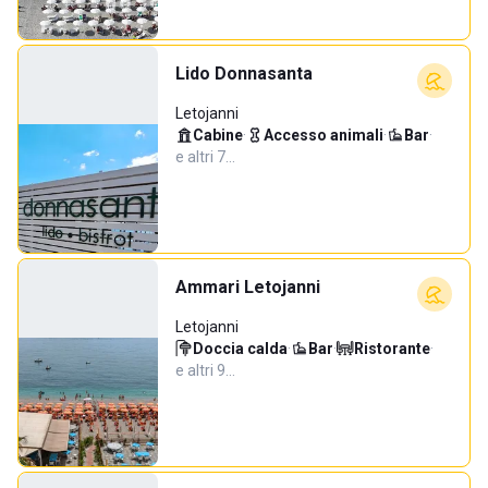
Lido Donnasanta
Letojanni
Cabine
·
Accesso animali
·
Bar
·
e altri 7…
Ammari Letojanni
Letojanni
Doccia calda
·
Bar
·
Ristorante
·
e altri 9…