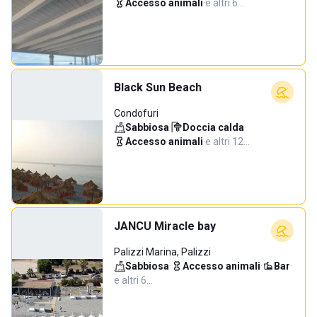
Accesso animali
·
e altri 6…
Black Sun Beach
Condofuri
Sabbiosa
·
Doccia calda
·
Accesso animali
·
e altri 12…
JANCU Miracle bay
Palizzi Marina, Palizzi
Sabbiosa
·
Accesso animali
·
Bar
·
e altri 6…