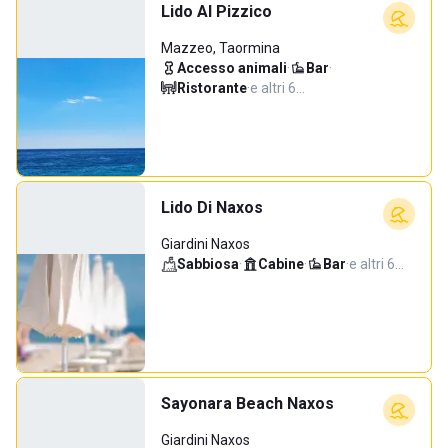
Lido Al Pizzico
Mazzeo, Taormina
Accesso animali
·
Bar
·
Ristorante
·
e altri 6…
Lido Di Naxos
Giardini Naxos
Sabbiosa
·
Cabine
·
Bar
·
e altri 6…
Sayonara Beach Naxos
Giardini Naxos