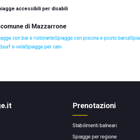
iagge accessibili per disabili
el comune di Mazzarrone
agge con bar e ristorante
Spiagge con piscina e posto barca
Spia
dsurf e vela
Spiagge per cani
e.it
Prenotazioni
Stabilimenti balneari
Spiagge per regione