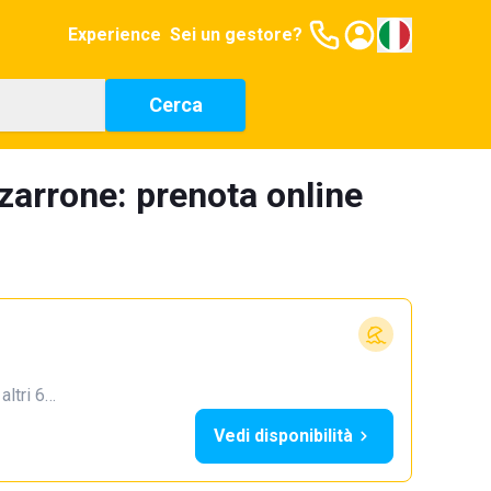
Experience
Sei un gestore?
Cerca
zarrone: prenota online
 altri 6…
Vedi disponibilità