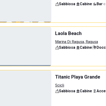
Sabbiosa
·
Cabine
·
Bar
·
e
Laola Beach
Marina Di Ragusa, Ragusa
Sabbiosa
·
Cabine
·
Docci
Titanic Playa Grande
Scicli
Sabbiosa
·
Cabine
·
Acce