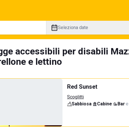
Seleziona date
gge accessibili per disabili Maz
llone e lettino
Red Sunset
Scoglitti
Sabbiosa
·
Cabine
·
Bar
·
e