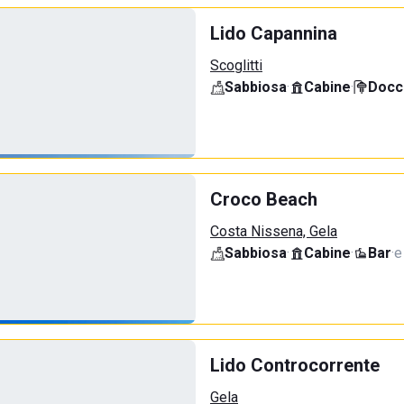
Lido Capannina
Scoglitti
Sabbiosa
·
Cabine
·
Docci
Croco Beach
Costa Nissena, Gela
Sabbiosa
·
Cabine
·
Bar
·
e
Lido Controcorrente
Gela