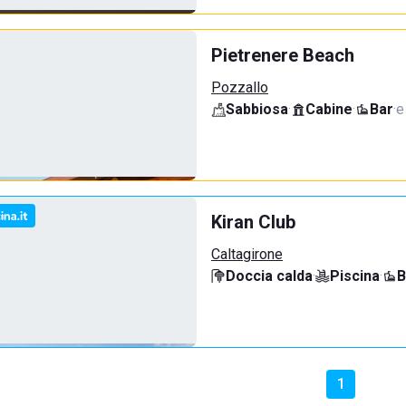
Pietrenere Beach
Pozzallo
Sabbiosa
·
Cabine
·
Bar
·
e
Kiran Club
Caltagirone
Doccia calda
·
Piscina
·
B
1