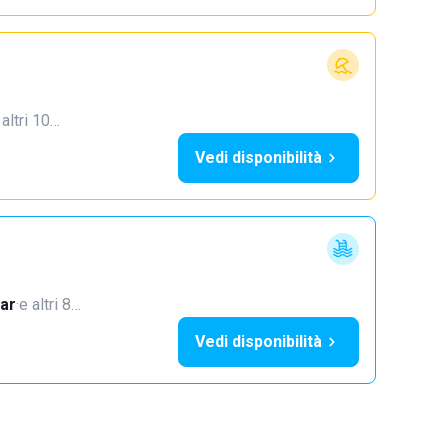
 altri 10…
Vedi disponibilità
ar
·
e altri 8…
Vedi disponibilità