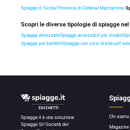
Spiagge.it
Sicilia
Provincia di Catania
Mazzarrone
Sp
Scopri le diverse tipologie di spiagge n
Spiagge attrezzate
Spiagge accessibili per disabili
Spi
Spiagge per bambini
Spiagge con corsi di kitesurf win
Spiagg
Chi siamo
Spiagge.it è una soluzione
Spiagge Srl
Società del
Magazine