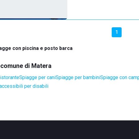
1
agge con piscina e posto barca
el comune di Matera
istorante
Spiagge per cani
Spiagge per bambini
Spiagge con camp
ccessibili per disabili