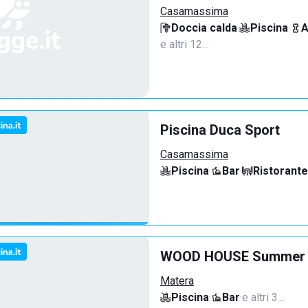
Casamassima
Doccia calda
·
Piscina
·
A
e altri 12…
Piscina Duca Sport
Casamassima
Piscina
·
Bar
·
Ristorante
WOOD HOUSE Summer 
Matera
Piscina
·
Bar
·
e altri 3…