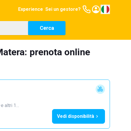
Experience
Sei un gestore?
Cerca
atera: prenota online
·
e altri 1…
Vedi disponibilità