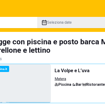
Seleziona date
gge con piscina e posto barca M
llone e lettino
ti
La Volpe e L’uva
Matera
Piscina
·
Bar
·
Ristorante