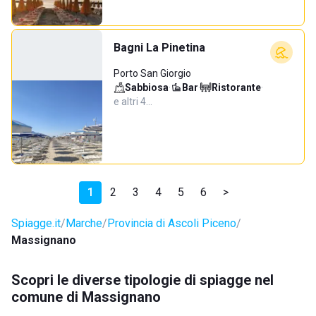
Bagni La Pinetina
Porto San Giorgio
Sabbiosa
·
Bar
·
Ristorante
·
e altri 4…
1
2
3
4
5
6
>
Spiagge.it
Marche
Provincia di Ascoli Piceno
Massignano
Scopri le diverse tipologie di spiagge nel
comune di Massignano