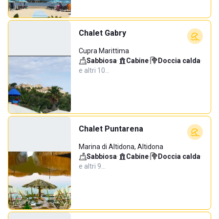
Chalet Gabry
Cupra Marittima
Sabbiosa
·
Cabine
·
Doccia calda
·
e altri 10…
Chalet Puntarena
Marina di Altidona, Altidona
Sabbiosa
·
Cabine
·
Doccia calda
·
e altri 9…