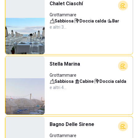
Chalet Ciaschí
Grottammare
Sabbiosa
·
Doccia calda
·
Bar
·
e altri 3…
Stella Marina
Grottammare
Sabbiosa
·
Cabine
·
Doccia calda
·
e altri 4…
Bagno Delle Sirene
Grottammare