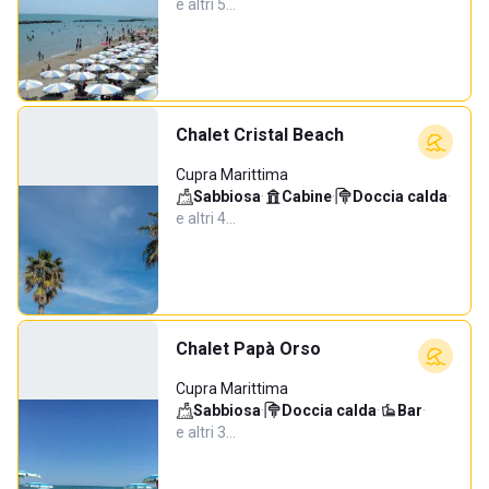
e altri 5…
Chalet Cristal Beach
Cupra Marittima
Sabbiosa
·
Cabine
·
Doccia calda
·
e altri 4…
Chalet Papà Orso
Cupra Marittima
Sabbiosa
·
Doccia calda
·
Bar
·
e altri 3…