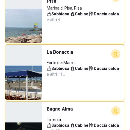
Pisa
Marina di Pisa, Pisa
Sabbiosa
·
Cabine
·
Doccia calda
·
e altri 4…
La Bonaccia
Forte dei Marmi
Sabbiosa
·
Cabine
·
Doccia calda
·
e altri 11…
Bagno Alma
Tirrenia
Sabbiosa
·
Cabine
·
Doccia calda
·