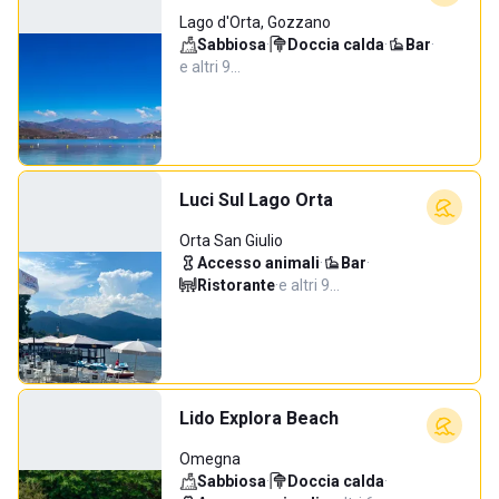
Lago d'Orta, Gozzano
Sabbiosa
·
Doccia calda
·
Bar
·
e altri 9…
Luci Sul Lago Orta
Orta San Giulio
Accesso animali
·
Bar
·
Ristorante
·
e altri 9…
Lido Explora Beach
Omegna
Sabbiosa
·
Doccia calda
·