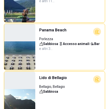
e altri 11…
Panama Beach
Porlezza
Sabbiosa
·
Accesso animali
·
Bar
·
e altri 3…
Lido di Bellagio
Bellagio, Bellagio
Sabbiosa