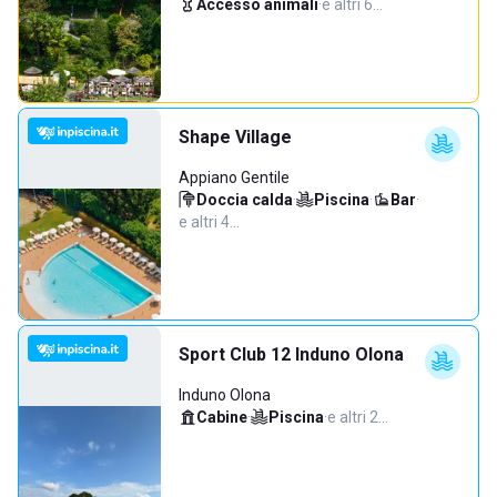
Accesso animali
·
e altri 6…
Shape Village
Appiano Gentile
Doccia calda
·
Piscina
·
Bar
·
e altri 4…
Sport Club 12 Induno Olona
Induno Olona
Cabine
·
Piscina
·
e altri 2…