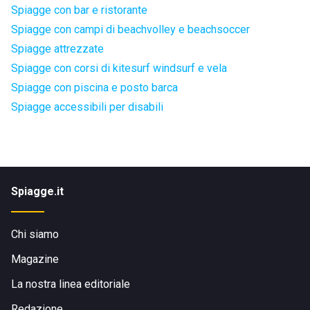
Spiagge con bar e ristorante
Spiagge con campi di beachvolley e beachsoccer
Spiagge attrezzate
Spiagge con corsi di kitesurf windsurf e vela
Spiagge con piscina e posto barca
Spiagge accessibili per disabili
Spiagge.it
Chi siamo
Magazine
La nostra linea editoriale
Redazione