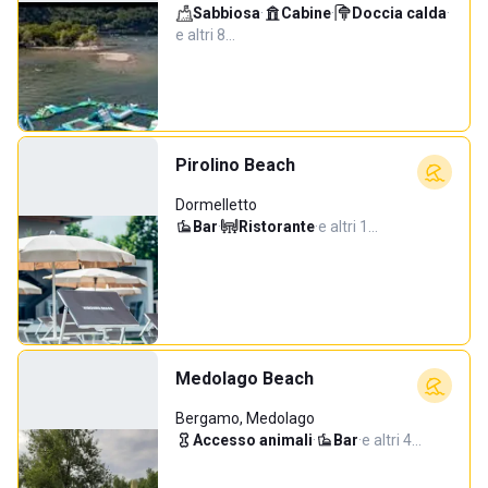
Sabbiosa
·
Cabine
·
Doccia calda
·
e altri 8…
Pirolino Beach
Dormelletto
Bar
·
Ristorante
·
e altri 1…
Medolago Beach
Bergamo, Medolago
Accesso animali
·
Bar
·
e altri 4…