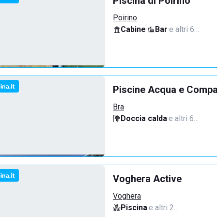
Piscina di Poirino
Poirino
Cabine
·
Bar
·
e altri 6…
Piscine Acqua e Compa
Bra
Doccia calda
·
e altri 6…
Voghera Active
Voghera
Piscina
·
e altri 2…