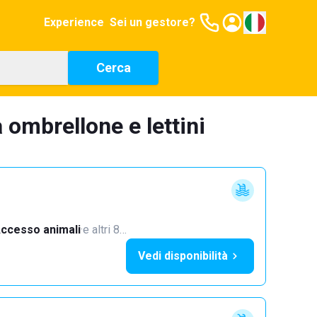
Experience
Sei un gestore?
Cerca
 ombrellone e lettini
ccesso animali
·
e altri 8…
Vedi disponibilità