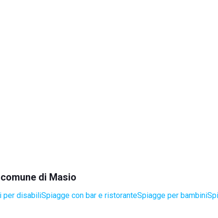
el comune di Masio
 per disabili
Spiagge con bar e ristorante
Spiagge per bambini
Spi