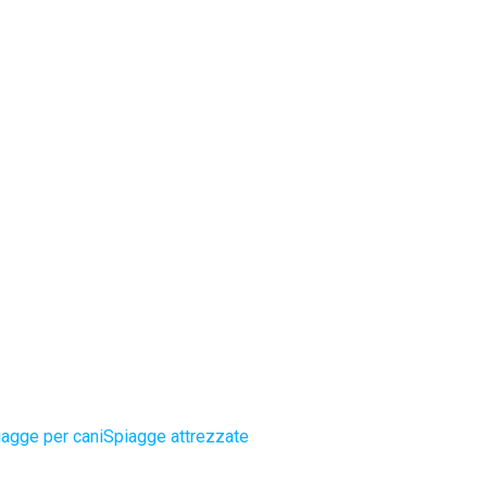
agge per cani
Spiagge attrezzate