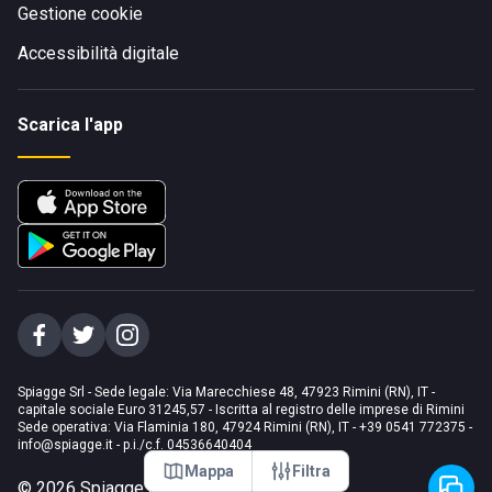
Gestione cookie
Accessibilità digitale
Scarica l'app
Spiagge Srl - Sede legale: Via Marecchiese 48, 47923 Rimini (RN), IT -
capitale sociale Euro 31245,57 - Iscritta al registro delle imprese di Rimini
Sede operativa: Via Flaminia 180, 47924 Rimini (RN), IT
-
+39 0541 772375
-
info@spiagge.it
- p.i./c.f. 04536640404
Mappa
Filtra
©
2026
Spiagge Srl. Tutti i diritti riservati.