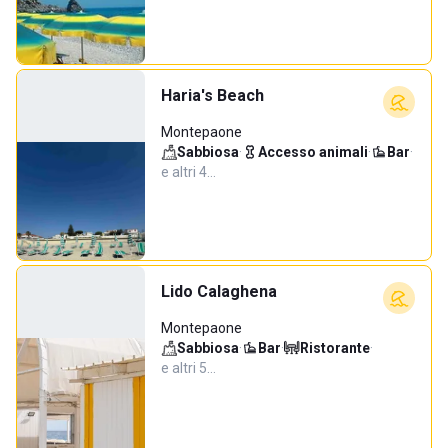
Haria's Beach
Montepaone
Sabbiosa
·
Accesso animali
·
Bar
·
e altri 4…
Lido Calaghena
Montepaone
Sabbiosa
·
Bar
·
Ristorante
·
e altri 5…