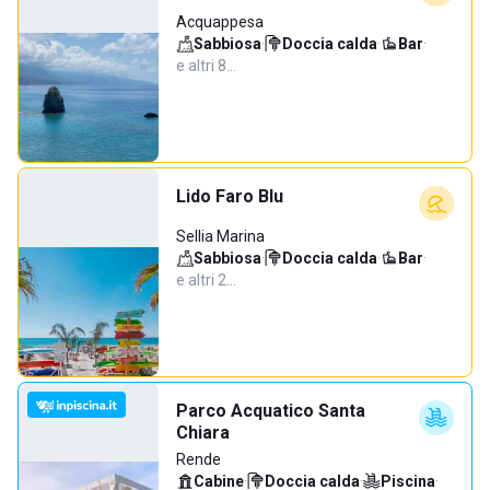
Acquappesa
Sabbiosa
·
Doccia calda
·
Bar
·
e altri 8…
Lido Faro Blu
Sellia Marina
Sabbiosa
·
Doccia calda
·
Bar
·
e altri 2…
Parco Acquatico Santa
Chiara
Rende
Cabine
·
Doccia calda
·
Piscina
·