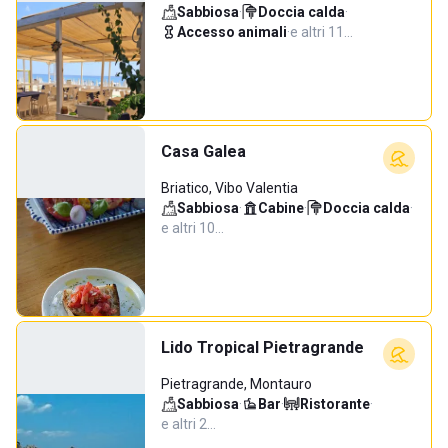
Sabbiosa
·
Doccia calda
·
Accesso animali
·
e altri 11…
Casa Galea
Briatico, Vibo Valentia
Sabbiosa
·
Cabine
·
Doccia calda
·
e altri 10…
Lido Tropical Pietragrande
Pietragrande, Montauro
Sabbiosa
·
Bar
·
Ristorante
·
e altri 2…