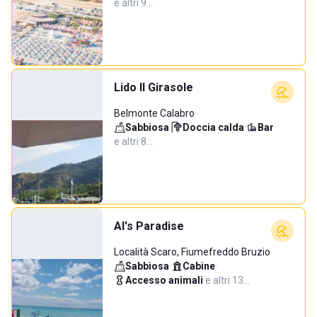
e altri 9…
Lido Il Girasole
Belmonte Calabro
Sabbiosa
·
Doccia calda
·
Bar
·
e altri 8…
Al's Paradise
Località Scaro, Fiumefreddo Bruzio
Sabbiosa
·
Cabine
·
Accesso animali
·
e altri 13…