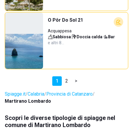
O Pôr Do Sol 21
Acquappesa
Sabbiosa
·
Doccia calda
·
Bar
·
e altri 8…
1
2
>
Spiagge.it
Calabria
Provincia di Catanzaro
Martirano Lombardo
Scopri le diverse tipologie di spiagge nel
comune di Martirano Lombardo