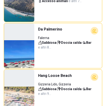
Accesso animali
·
e altri 7…
Da Palmerino
Falerna
Sabbiosa
·
Doccia calda
·
Bar
·
e altri 8…
Hang Loose Beach
Gizzeria Lido, Gizzeria
Sabbiosa
·
Doccia calda
·
Bar
·
e altri 9…