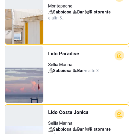
Montepaone
Sabbiosa
·
Bar
·
Ristorante
·
e altri 5…
Lido Paradise
Sellia Marina
Sabbiosa
·
Bar
·
e altri 3…
Lido Costa Jonica
Sellia Marina
Sabbiosa
·
Bar
·
Ristorante
·