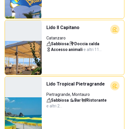
Lido Il Capitano
Catanzaro
Sabbiosa
·
Doccia calda
·
Accesso animali
·
e altri 11…
Lido Tropical Pietragrande
Pietragrande, Montauro
Sabbiosa
·
Bar
·
Ristorante
·
e altri 2…