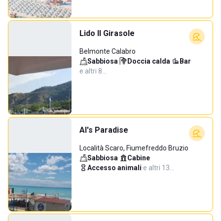
Lido Il Girasole
Belmonte Calabro
Sabbiosa
·
Doccia calda
·
Bar
·
e altri 8…
Al's Paradise
Località Scaro, Fiumefreddo Bruzio
Sabbiosa
·
Cabine
·
Accesso animali
·
e altri 13…