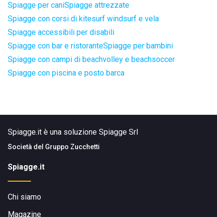
Spiagge per cani
Spiagge attrezzate
Spiagge con corsi di kitesurf windsurf e vela
Spiagge accessibili per disabili
Spiagge con bar e ristorante
Spiagge per bambini
Spiagge con campi di beachvolley e beachsoccer
Spiagge con piscina e posto barca
Spiagge.it è una soluzione Spiagge Srl
Società del
Gruppo Zucchetti
Spiagge.it
Chi siamo
Magazine