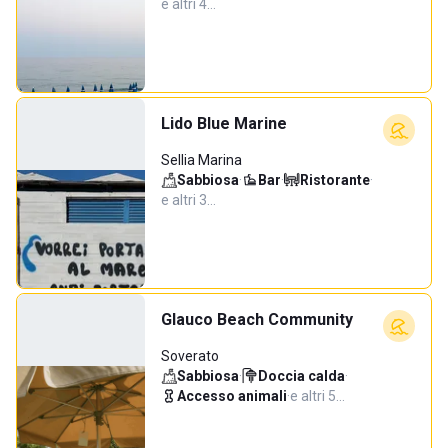
e altri 4…
Lido Blue Marine
Sellia Marina
Sabbiosa
·
Bar
·
Ristorante
·
e altri 3…
Glauco Beach Community
Soverato
Sabbiosa
·
Doccia calda
·
Accesso animali
·
e altri 5…