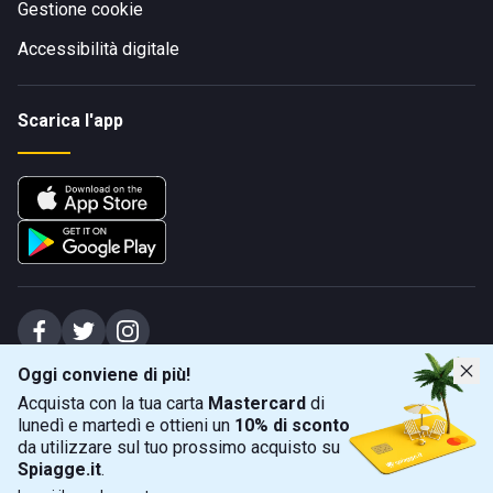
Gestione cookie
Accessibilità digitale
Scarica l'app
Oggi conviene di più!
Spiagge Srl - Sede legale: Via Marecchiese 48, 47923 Rimini (RN), IT -
Acquista con la tua carta
Mastercard
di
capitale sociale Euro 31245,57 - Iscritta al registro delle imprese di Rimini
lunedì e martedì e ottieni un
10% di sconto
Sede operativa: Via Flaminia 180, 47924 Rimini (RN), IT
-
+39 0541 772375
-
info@spiagge.it
- p.i./c.f. 04536640404
da utilizzare sul tuo prossimo acquisto su
Spiagge.it
.
Mappa
Filtra
©
2026
Spiagge Srl. Tutti i diritti riservati.