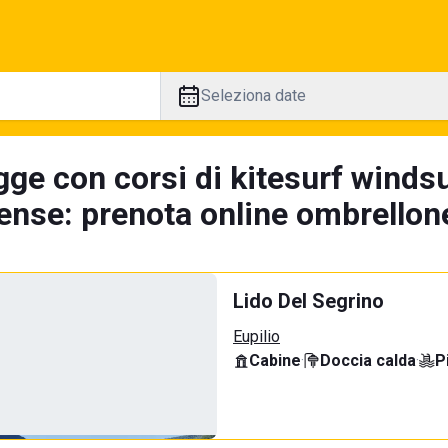
Seleziona date
gge con corsi di kitesurf winds
nse: prenota online ombrellone
Lido Del Segrino
Eupilio
Cabine
·
Doccia calda
·
P