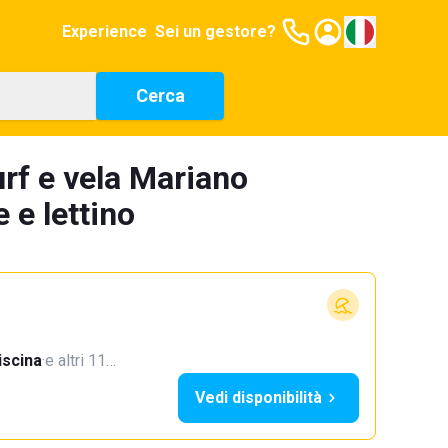
Experience
Sei un gestore?
Cerca
urf e vela Mariano
 e lettino
iscina
·
e altri 11…
Vedi disponibilità