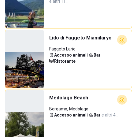
e altri 11…
Lido di Faggeto Miamilaryo
Faggeto Lario
Accesso animali
·
Bar
·
Ristorante
Medolago Beach
Bergamo, Medolago
Accesso animali
·
Bar
·
e altri 4…