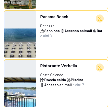
Panama Beach
Porlezza
Sabbiosa
·
Accesso animali
·
Bar
·
e altri 3…
Ristorante Verbella
Sesto Calende
Doccia calda
·
Piscina
·
Accesso animali
·
e altri 7…