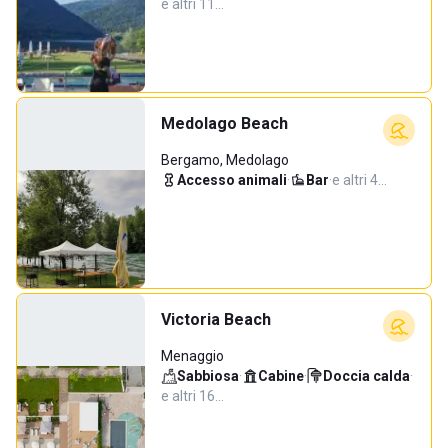
e altri 11…
Medolago Beach
Bergamo, Medolago
Accesso animali
·
Bar
·
e altri 4…
Victoria Beach
Menaggio
Sabbiosa
·
Cabine
·
Doccia calda
·
e altri 16…