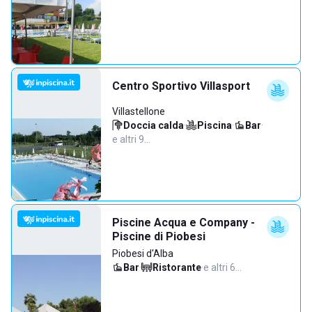
Centro Sportivo Villasport
Villastellone
Doccia calda
·
Piscina
·
Bar
·
e altri 9…
Piscine Acqua e Company -
Piscine di Piobesi
Piobesi d'Alba
Bar
·
Ristorante
·
e altri 6…