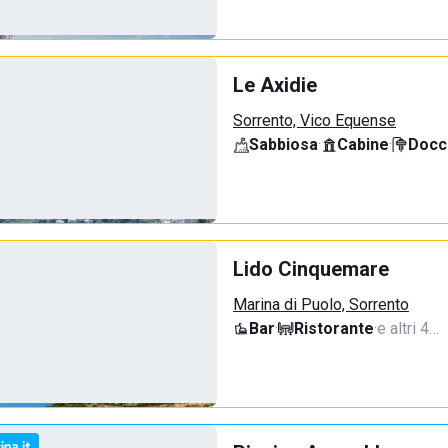
Le Axidie
Sorrento, Vico Equense
Sabbiosa
·
Cabine
·
Docci
Lido Cinquemare
Marina di Puolo, Sorrento
Bar
·
Ristorante
·
e altri 4…