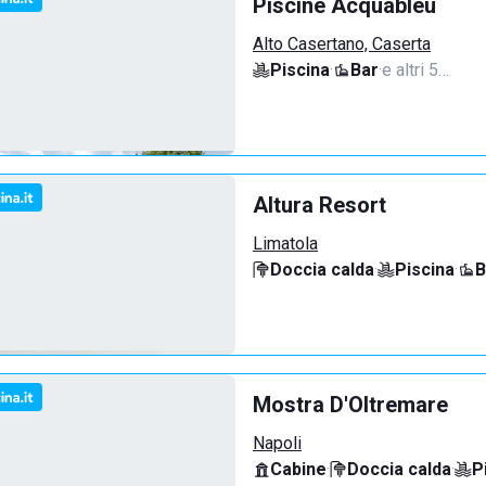
Piscine Acquableu
Alto Casertano, Caserta
Piscina
·
Bar
·
e altri 5…
Altura Resort
Limatola
Doccia calda
·
Piscina
·
B
Mostra D'Oltremare
Napoli
Cabine
·
Doccia calda
·
P