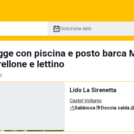
Seleziona date
gge con piscina e posto barca M
llone e lettino
ti
Lido La Sirenetta
Castel Volturno
Sabbiosa
·
Doccia calda
·