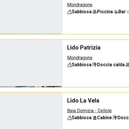
Mondragone
Sabbiosa
·
Piscina
·
Bar
·
e
Lido Patrizia
Mondragone
Sabbiosa
·
Doccia calda
·
Lido La Vela
Baia Domizia - Cellole
Sabbiosa
·
Cabine
·
Docci