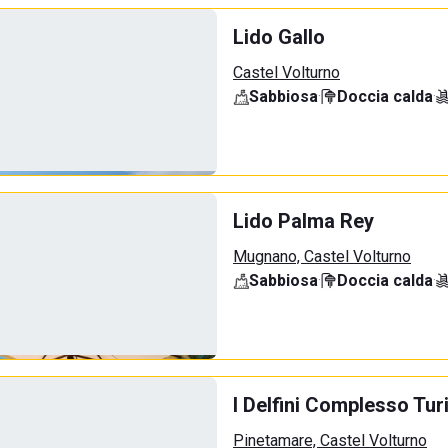
Lido Gallo
Castel Volturno
Sabbiosa
·
Doccia calda
·
Lido Palma Rey
Mugnano, Castel Volturno
Sabbiosa
·
Doccia calda
·
I Delfini Complesso Tur
Pinetamare, Castel Volturno