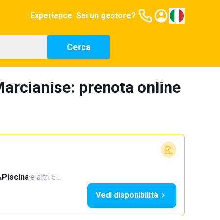
Experience
Sei un gestore?
Cerca
arcianise: prenota online
Piscina
·
e altri 5…
Vedi disponibilità