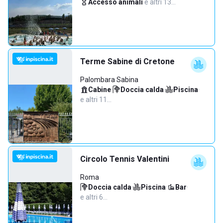
Accesso animali
·
e altri 13…
Terme Sabine di Cretone
Palombara Sabina
Cabine
·
Doccia calda
·
Piscina
·
e altri 11…
Circolo Tennis Valentini
Roma
Doccia calda
·
Piscina
·
Bar
·
e altri 6…