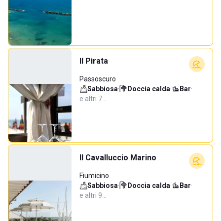
Il Pirata
Passoscuro
Sabbiosa
·
Doccia calda
·
Bar
·
e altri 7…
Il Cavalluccio Marino
Fiumicino
Sabbiosa
·
Doccia calda
·
Bar
·
e altri 9…