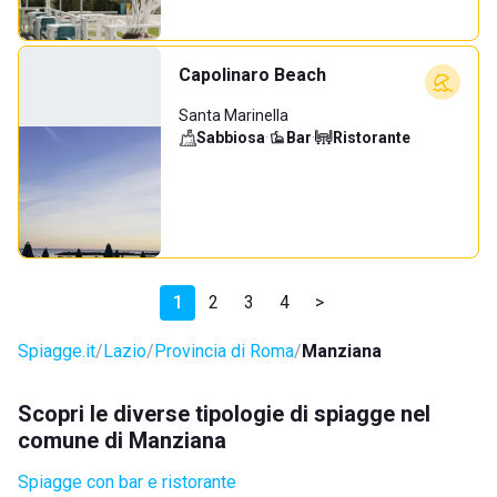
Capolinaro Beach
Santa Marinella
Sabbiosa
·
Bar
·
Ristorante
1
2
3
4
>
Spiagge.it
Lazio
Provincia di Roma
Manziana
Scopri le diverse tipologie di spiagge nel
comune di Manziana
Spiagge con bar e ristorante