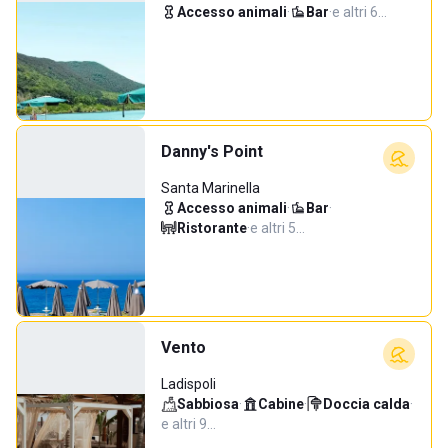
Accesso animali
·
Bar
·
e altri 6…
Danny's Point
Santa Marinella
Accesso animali
·
Bar
·
Ristorante
·
e altri 5…
Vento
Ladispoli
Sabbiosa
·
Cabine
·
Doccia calda
·
e altri 9…