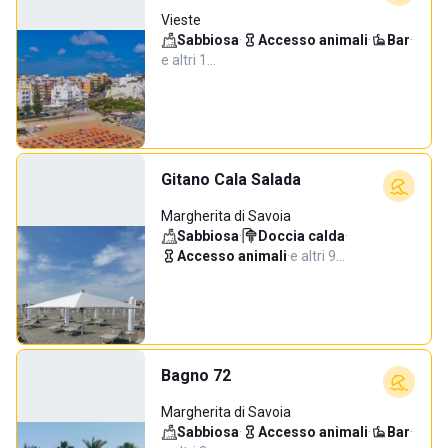
Vieste
Sabbiosa
·
Accesso animali
·
Bar
·
e altri 1…
Gitano Cala Salada
Margherita di Savoia
Sabbiosa
·
Doccia calda
·
Accesso animali
·
e altri 9…
Bagno 72
Margherita di Savoia
Sabbiosa
·
Accesso animali
·
Bar
·