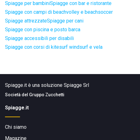
Spiagge per bambini
Spiagge con bar e ristorante
Spiagge con campi di beachvolley e beachsoccer
Spiagge attrezzate
Spiagge per cani
Spiagge con piscina e posto barca
Spiagge accessibili per disabili
Spiagge con corsi di kitesurf windsurf e vela
Spiagge.it è una soluzione Spiagge Srl
Società del
Gruppo Zucchetti
Spiagge.it
Chi siamo
Magazine