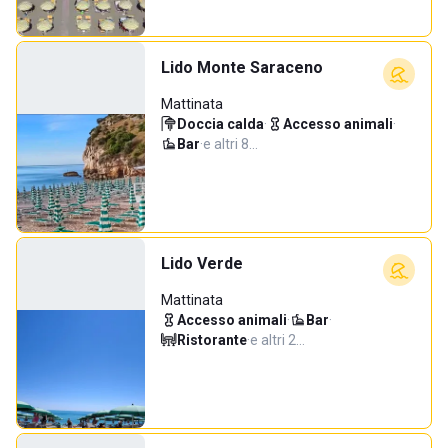
Lido Monte Saraceno
Mattinata
Doccia calda
·
Accesso animali
·
Bar
·
e altri 8…
Lido Verde
Mattinata
Accesso animali
·
Bar
·
Ristorante
·
e altri 2…