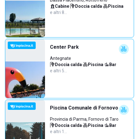
Bassa Piacentino, Rottofreno
Cabine
·
Doccia calda
·
Piscina
·
e altri 8…
Center Park
Antegnate
Doccia calda
·
Piscina
·
Bar
·
e altri 5…
Piscina Comunale di Fornovo
Provincia di Parma, Fornovo di Taro
Doccia calda
·
Piscina
·
Bar
·
e altri 1…