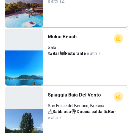
e altri 12…
Mokai Beach
Salò
Bar
·
Ristorante
·
e altri 7…
Spiaggia Baia Del Vento
San Felice del Benaco, Brescia
Sabbiosa
·
Doccia calda
·
Bar
·
e altri 7…