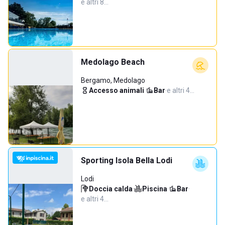
e altri 8…
Medolago Beach
Bergamo, Medolago
Accesso animali
·
Bar
·
e altri 4…
Sporting Isola Bella Lodi
Lodi
Doccia calda
·
Piscina
·
Bar
·
e altri 4…