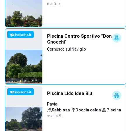
e altri 7…
Piscina Centro Sportivo "Don
Gnocchi"
Cernusco sul Naviglio
Piscina Lido Idea Blu
Pavia
Sabbiosa
·
Doccia calda
·
Piscina
·
e altri 9…