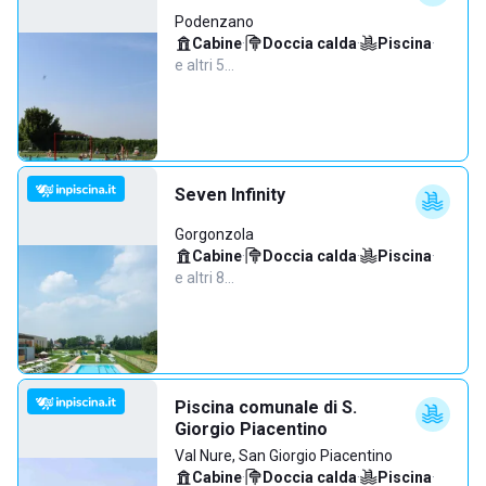
Podenzano
Cabine
·
Doccia calda
·
Piscina
·
e altri 5…
Seven Infinity
Gorgonzola
Cabine
·
Doccia calda
·
Piscina
·
e altri 8…
Piscina comunale di S.
Giorgio Piacentino
Val Nure, San Giorgio Piacentino
Cabine
·
Doccia calda
·
Piscina
·