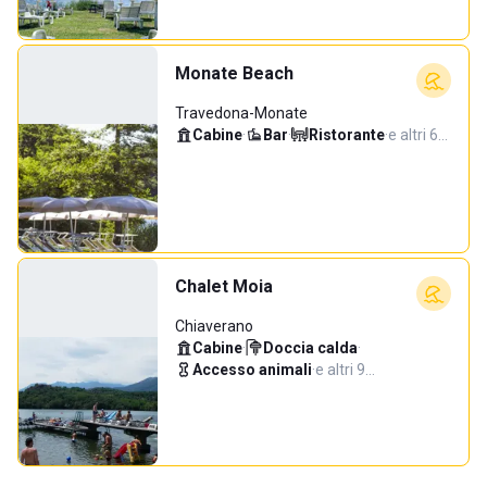
Monate Beach
Travedona-Monate
Cabine
·
Bar
·
Ristorante
·
e altri 6…
Chalet Moia
Chiaverano
Cabine
·
Doccia calda
·
Accesso animali
·
e altri 9…