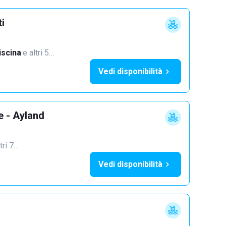
ti
iscina
·
e altri 5…
Vedi disponibilità
e - Ayland
tri 7…
Vedi disponibilità