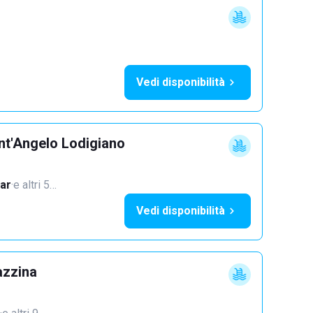
Vedi disponibilità
nt'Angelo Lodigiano
ar
·
e altri 5…
Vedi disponibilità
azzina