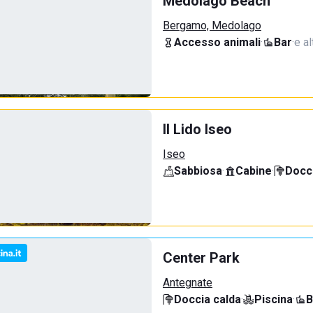
Medolago Beach
Bergamo, Medolago
Accesso animali
·
Bar
·
e al
Il Lido Iseo
Iseo
Sabbiosa
·
Cabine
·
Docci
Center Park
Antegnate
Doccia calda
·
Piscina
·
B