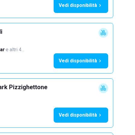
Vedi disponibilità
i
ar
·
e altri 4…
Vedi disponibilità
ark Pizzighettone
Vedi disponibilità