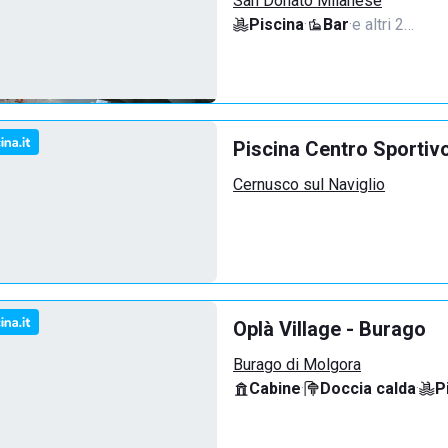
San Donato Milanese
Piscina
·
Bar
·
e altri 2…
Piscina Centro Sportiv
Cernusco sul Naviglio
Oplà Village - Burago
Burago di Molgora
Cabine
·
Doccia calda
·
P