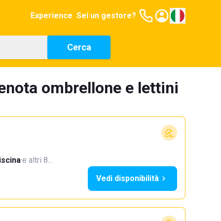
Experience
Sei un gestore?
Cerca
enota ombrellone e lettini
iscina
·
e altri 8…
Vedi disponibilità