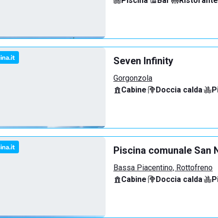
Piscina
·
Bar
·
Ristorante
Seven Infinity
Gorgonzola
Cabine
·
Doccia calda
·
P
Piscina comunale San N
Bassa Piacentino, Rottofreno
Cabine
·
Doccia calda
·
P