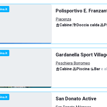
Polisportivo E. Franzan
Piacenza
Cabine
·
Doccia calda
·
P
Gardanella Sport Villag
Peschiera Borromeo
Cabine
·
Piscina
·
Bar
·
e al
San Donato Active