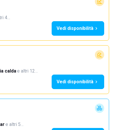
tri 4…
Vedi disponibilità
a calda
·
e altri 12…
Vedi disponibilità
ar
·
e altri 5…