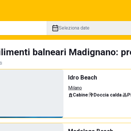
Seleziona date
ilimenti balneari Madignano: pr
ti
Idro Beach
Milano
Cabine
·
Doccia calda
·
P