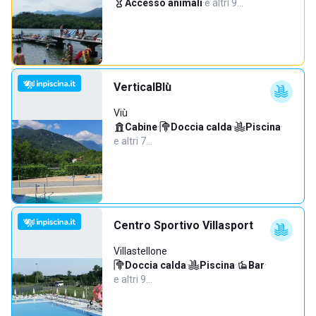
Accesso animali
·
e altri 9…
VerticalBlù
Viù
Cabine
·
Doccia calda
·
Piscina
·
e altri 7…
Centro Sportivo Villasport
Villastellone
Doccia calda
·
Piscina
·
Bar
·
e altri 9…