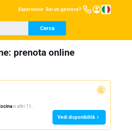
Experience
Sei un gestore?
Cerca
e: prenota online
iscina
·
e altri 11…
Vedi disponibilità