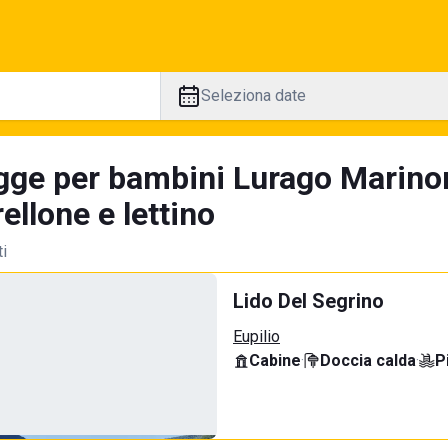
Seleziona date
gge per bambini Lurago Marinon
llone e lettino
ti
Lido Del Segrino
Eupilio
Cabine
·
Doccia calda
·
P