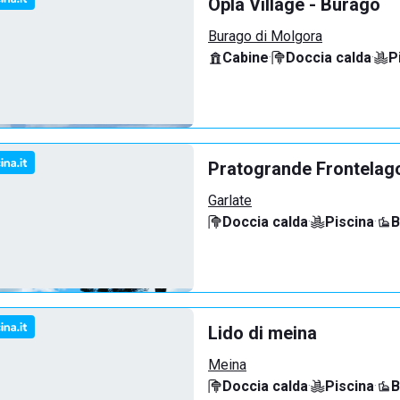
Oplà Village - Burago
Burago di Molgora
Cabine
·
Doccia calda
·
P
Pratogrande Frontelag
Garlate
Doccia calda
·
Piscina
·
B
Lido di meina
Meina
Doccia calda
·
Piscina
·
B