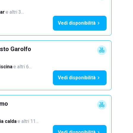
ar
·
e altri 3…
Vedi disponibilità
sto Garolfo
iscina
·
e altri 6…
Vedi disponibilità
imo
a calda
·
e altri 11…
Vedi disponibilità