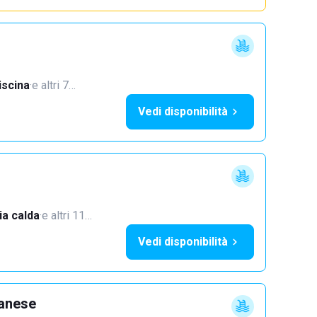
iscina
·
e altri 7…
Vedi disponibilità
a calda
·
e altri 11…
Vedi disponibilità
lanese