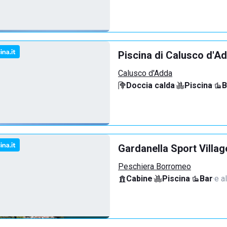
Piscina di Calusco d'A
Calusco d'Adda
Doccia calda
·
Piscina
·
B
Gardanella Sport Villag
Peschiera Borromeo
Cabine
·
Piscina
·
Bar
·
e al