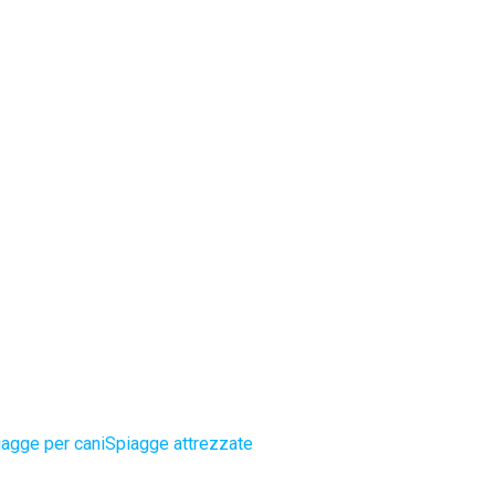
agge per cani
Spiagge attrezzate