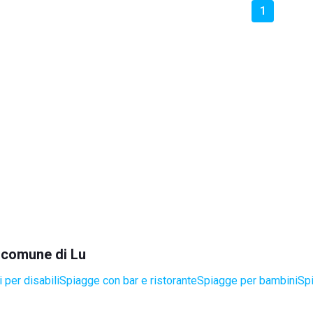
1
l comune di Lu
 per disabili
Spiagge con bar e ristorante
Spiagge per bambini
Spi