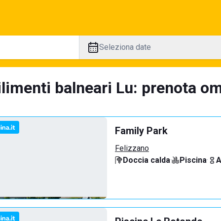
Seleziona date
limenti balneari Lu: prenota omb
Family Park
Felizzano
Doccia calda
·
Piscina
·
A