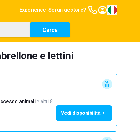
Experience
Sei un gestore?
Cerca
rellone e lettini
ccesso animali
·
e altri 8…
Vedi disponibilità