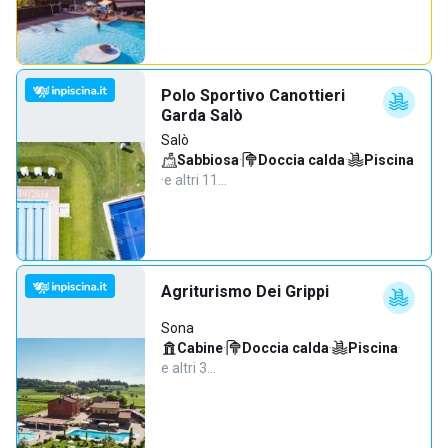
Polo Sportivo Canottieri
Garda Salò
Salò
Sabbiosa
·
Doccia calda
·
Piscina
·
e altri 11…
Agriturismo Dei Grippi
Sona
Cabine
·
Doccia calda
·
Piscina
·
e altri 3…