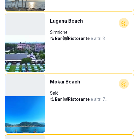
Lugana Beach
Sirmione
Bar
·
Ristorante
·
e altri 3…
Mokai Beach
Salò
Bar
·
Ristorante
·
e altri 7…