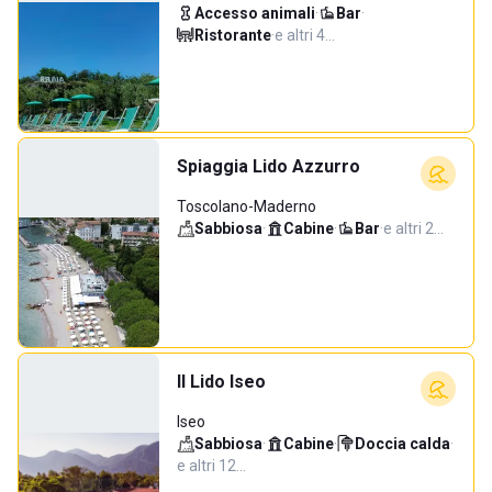
Accesso animali
·
Bar
·
Ristorante
·
e altri 4…
Spiaggia Lido Azzurro
Toscolano-Maderno
Sabbiosa
·
Cabine
·
Bar
·
e altri 2…
Il Lido Iseo
Iseo
Sabbiosa
·
Cabine
·
Doccia calda
·
e altri 12…