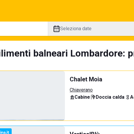
Seleziona date
ilimenti balneari Lombardore: p
Chalet Moia
Chiaverano
Cabine
·
Doccia calda
·
A