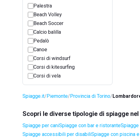
Palestra
Beach Volley
Beach Soccer
Calcio balilla
Pedalò
Canoe
Corsi di windsurf
Corsi di kitesurfing
Corsi di vela
Spiagge.it
Piemonte
Provincia di Torino
Lombardor
Scopri le diverse tipologie di spiagge n
Spiagge per cani
Spiagge con bar e ristorante
Spiagge 
Spiagge accessibili per disabili
Spiagge con piscina e