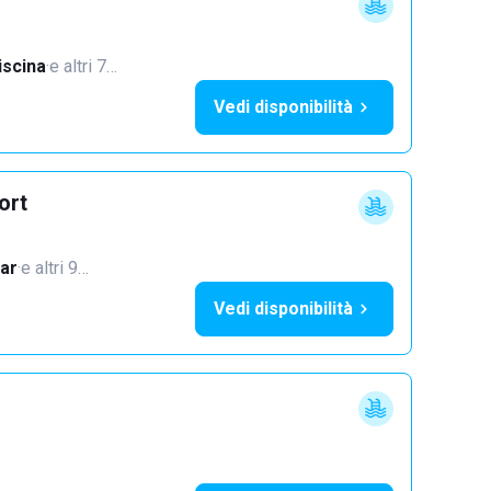
iscina
·
e altri 7…
Vedi disponibilità
ort
ar
·
e altri 9…
Vedi disponibilità