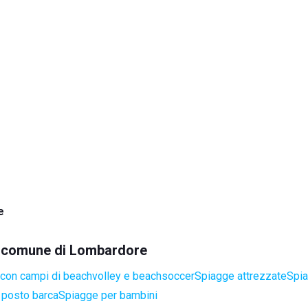
e
el comune di Lombardore
con campi di beachvolley e beachsoccer
Spiagge attrezzate
Spia
 posto barca
Spiagge per bambini