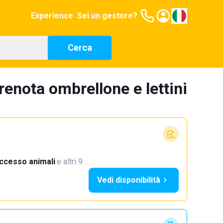
Experience
Sei un gestore?
Cerca
renota ombrellone e lettini
ccesso animali
·
e altri 9…
Vedi disponibilità