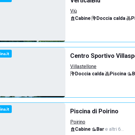
VerticalBlù
Viù
Cabine
·
Doccia calda
·
P
Centro Sportivo Villasp
Villastellone
Doccia calda
·
Piscina
·
B
Piscina di Poirino
Poirino
Cabine
·
Bar
·
e altri 6…